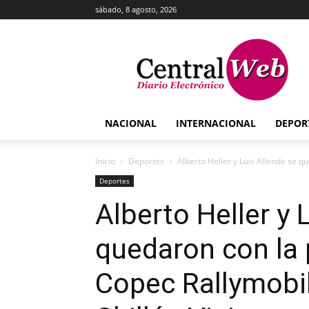
sábado, 8 agosto, 2026
Central
Web
NACIONAL
INTERNACIONAL
DEPOR
Inicio
Deportes
Alberto Heller y Luis Allende se q
Deportes
Alberto Heller y 
quedaron con la 
Copec Rallymobil