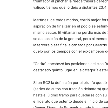
triunfador al pinchar la rueda trasera dere
valioso tiempo que lo dejó a distantes 23.4
Martínez, de todos modos, corrió mejor fort
aspiración de finalizar en el podio se esfum
mismo sector. El viñamarino perdió más de 3
sexta posición de la general, pero al meno
la tercera plaza final alcanzada por Gerardo
duelo por los tiempos con el ex-campeón de
“Gerita” encabezó las posiciones del clan 
destacado quinto lugar en la categoría estel
Si en RC2 la definición por el triunfo quedó 
(series de autos con tracción delantera) qu
hasta el último tramo para quedarse con su p
el liderato que ostentó desde el inicio de 
(Power Stage) de Porvenir, donde fue super