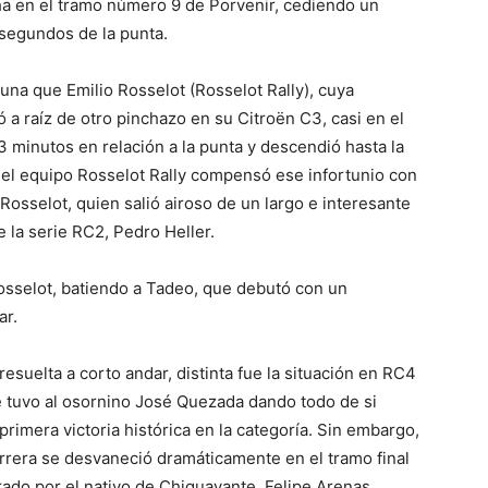
cha en el tramo número 9 de Porvenir, cediendo un
 segundos de la punta.
una que Emilio Rosselot (Rosselot Rally), cuya
ó a raíz de otro pinchazo en su Citroën C3, casi en el
 minutos en relación a la punta y descendió hasta la
s el equipo Rosselot Rally compensó ese infortunio con
 Rosselot, quien salió airoso de un largo e interesante
 la serie RC2, Pedro Heller.
Rosselot, batiendo a Tadeo, que debutó con un
ar.
resuelta a corto andar, distinta fue la situación en RC4
e tuvo al osornino José Quezada dando todo de si
rimera victoria histórica en la categoría. Sin embargo,
carrera se desvaneció dramáticamente en el tramo final
ado por el nativo de Chiguayante, Felipe Arenas