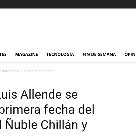
TES
MAGAZINE
TECNOLOGÍA
FIN DE SEMANA
OPIN
uedaron con la primera fecha del...
Luis Allende se
primera fecha del
 Ñuble Chillán y