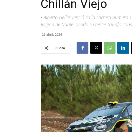
Chillán Viejo
• Alberto Heller venció en la carrera número 1
Región de Ñuble, siendo su tercer triunfo cons
29 abril, 2024
Cuota