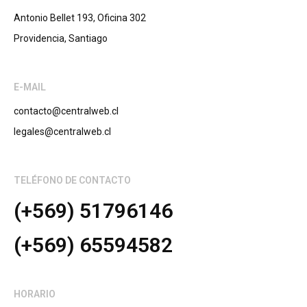
Antonio Bellet 193, Oficina 302
Providencia, Santiago
E-MAIL
contacto@centralweb.cl
legales@centralweb.cl
TELÉFONO DE CONTACTO
(+569) 51796146
(+569) 65594582
HORARIO