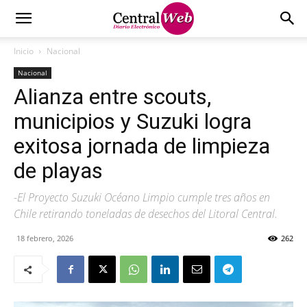
Inicio
Nacional
Nacional
Alianza entre scouts,
municipios y Suzuki logra
exitosa jornada de limpieza
de playas
-El Proyecto Suzuki Océano Limpio cumple tres años en
Chile retirando toneladas de desechos del Litoral Central.
18 febrero, 2026
262