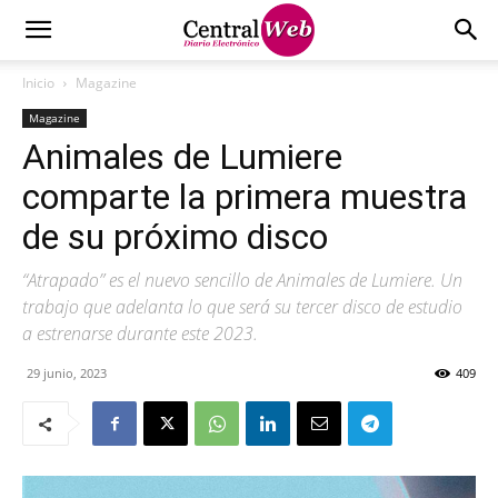
Inicio
Magazine
Magazine
Animales de Lumiere
comparte la primera muestra
de su próximo disco
“Atrapado” es el nuevo sencillo de Animales de Lumiere. Un
trabajo que adelanta lo que será su tercer disco de estudio
a estrenarse durante este 2023.
29 junio, 2023
409