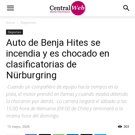
Inicio
Deportes
Deportes
Auto de Benja Hites se
incendia y es chocado en
clasificatorias de
Nürburgring
-Cuando un compañero de equipo hacía tiempos en la
pista, el motor prendió en llamas y cuando estaba detenido
lo chocaron por detrás. -La carrera largará el sábado a las
15:00 hora de Alemania (09:00 de Chile) y terminará a la
misma hora del domingo.
15 mayo, 2026
303