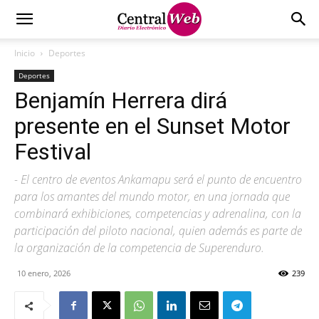
Inicio
Deportes
Deportes
Benjamín Herrera dirá
presente en el Sunset Motor
Festival
- El centro de eventos Ankamapu será el punto de encuentro
para los amantes del mundo motor, en una jornada que
combinará exhibiciones, competencias y adrenalina, con la
participación del piloto nacional, quien además es parte de
la organización de la competencia de Superenduro.
10 enero, 2026
239