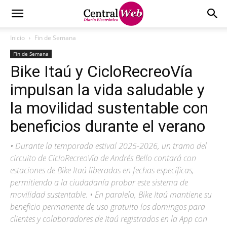
Inicio
Fin de Semana
Fin de Semana
Bike Itaú y CicloRecreoVía
impulsan la vida saludable y
la movilidad sustentable con
beneficios durante el verano
• Durante la temporada estival 2025-2026, un tramo del
circuito de CicloRecreoVía de Andrés Bello contará con
estaciones de Bike Itaú liberadas en fechas específicas,
permitiendo a la ciudadanía probar este sistema de
movilidad sustentable. • En paralelo, Bike Itaú mantiene su
beneficio permanente de uso gratuito los domingos para
clientes y colaboradores de Itaú registrados en la App con