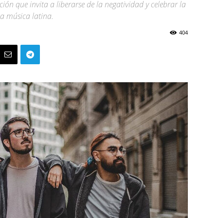
ión que invita a liberarse de la negatividad y celebrar la
la música latina.
404