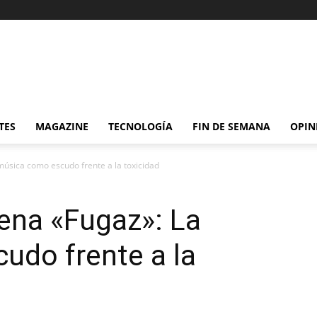
TES
MAGAZINE
TECNOLOGÍA
FIN DE SEMANA
OPIN
música como escudo frente a la toxicidad
rena «Fugaz»: La
udo frente a la