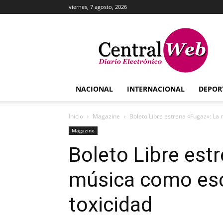
viernes, 7 agosto, 2026
Central
Web
NACIONAL
INTERNACIONAL
DEPOR
Inicio
Magazine
Boleto Libre estrena «Fugaz»: La 
Magazine
Boleto Libre est
música como esc
toxicidad