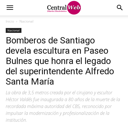
Inicio
Nacional
Nacional
Bomberos de Santiago
devela escultura en Paseo
Bulnes que honra el legado
del superintendente Alfredo
Santa María
La obra de 3,5 metros creada por el cirujano y escultor
Héctor Valdés fue inaugurada a 80 años de la muerte de la
recordada máxima autoridad del CBS, reconocido por
impulsar la modernización y profesionalización de la
institución.