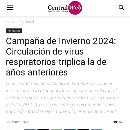
Inicio
Nacional
Nacional
Campaña de Invierno 2024:
Circulación de virus
respiratorios triplica la de
años anteriores
La Sociedad Chilena de Medicina Familiar alerta de un
incremento en la propagación de agentes que afectan al
sistema respiratorio, especialmente SARS-CoV-2 (causante
de la COVID-19), por lo que entregan recomendaciones
para enfrentar de mejor manera la temporada invernal.
27 marzo, 2024
475