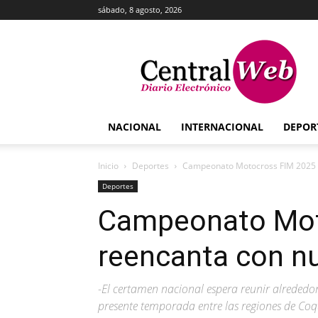
sábado, 8 agosto, 2026
Central
Web
NACIONAL
INTERNACIONAL
DEPOR
Inicio
Deportes
Campeonato Motocross FIM 2025 s
Deportes
Campeonato Mot
reencanta con n
-El certamen nacional espera reunir alrededo
presente temporada entre las regiones de Co