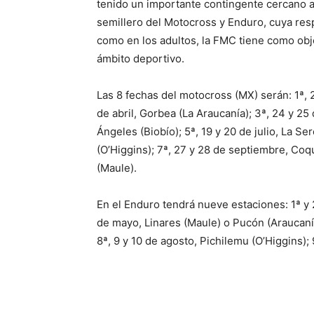
tenido un importante contingente cercano al
semillero del Motocross y Enduro, cuya res
como en los adultos, la FMC tiene como obje
ámbito deportivo.
Las 8 fechas del motocross (MX) serán: 1ª, 
de abril, Gorbea (La Araucanía); 3ª, 24 y 25 d
Ángeles (Biobío); 5ª, 19 y 20 de julio, La S
(O’Higgins); 7ª, 27 y 28 de septiembre, Co
(Maule).
En el Enduro tendrá nueve estaciones: 1ª y 2ª
de mayo, Linares (Maule) o Pucón (Araucanía)
8ª, 9 y 10 de agosto, Pichilemu (O’Higgins); 