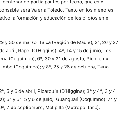
 centenar de participantes por fecha, que es el
ponsable será Valeria Toledo. Tanto en los menores
tivo la formación y educación de los pilotos en el
29 y 30 de marzo, Talca (Región de Maule); 2ª, 26 y 27
e abril, Rapel (O’Higgins); 4ª, 14 y 15 de junio, Los
erena (Coquimbo); 6ª, 30 y 31 de agosto, Pichilemu
quimbo (Coquimbo); y 8ª, 25 y 26 de octubre, Teno
, 5 y 6 de abril, Picarquín (O’Higgins); 3ª y 4ª, 3 y 4
; 5ª y 6ª, 5 y 6 de julio, Guangualí (Coquimbo); 7ª y
9ª, 7 de septiembre, Melipilla (Metropolitana).