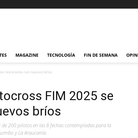
TES
MAGAZINE
TECNOLOGÍA
FIN DE SEMANA
OPIN
e reencanta con nuevos bríos
ocross FIM 2025 se
uevos bríos
r de 200 pilotos en las 8 fechas contempladas para la
quimbo y La Araucanía.