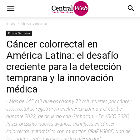
Inicio
Fin de Semana
Fin de Semana
Cáncer colorrectal en
América Latina: el desafío
creciente para la detección
temprana y la innovación
médica
- Más de 145 mil nuevos casos y 73 mil muertes por cáncer
colorrectal se registraron en América Latina y el Caribe
durante 2022, de acuerdo con Globocan. - En ASCO 2026,
Pfizer presentó nuevos avances científicos en cáncer
colorrectal metastásico con mutación BRAF V600E, uno de
los subtipos más agresivos de la enfermedad.