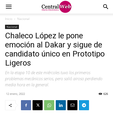
Inicio
Nacional
Nacional
Chaleco López le pone
emoción al Dakar y sigue de
candidato único en Prototipo
Ligeros
En la etapa 10 de este miércoles tuvo los primeros
problemas mecánicos serios, pero salió airoso perdiendo
media hora en la general.
12 enero, 2022
626