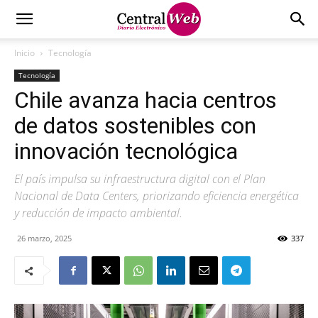
Inicio
Tecnología
Tecnología
Chile avanza hacia centros
de datos sostenibles con
innovación tecnológica
El país impulsa su infraestructura digital con el Plan
Nacional de Data Centers, priorizando eficiencia energética
y reducción de impacto ambiental.
26 marzo, 2025
337