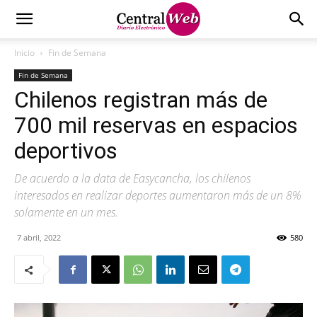
Inicio
Fin de Semana
Fin de Semana
Chilenos registran más de
700 mil reservas en espacios
deportivos
De acuerdo a la data de Easycancha, los chilenos
interesados en realizar deportes aumentaron más de un 8%
solamente en un mes.
7 abril, 2022
580