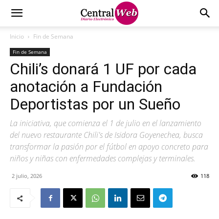
Inicio
Fin de Semana
Fin de Semana
Chili’s donará 1 UF por cada
anotación a Fundación
Deportistas por un Sueño
La iniciativa, que comienza el 1 de julio en el lanzamiento
del nuevo restaurante Chili's de Isidora Goyenechea, busca
transformar la pasión por el fútbol en apoyo concreto para
niños y niñas con enfermedades complejas y terminales.
2 julio, 2026
118