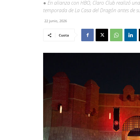
● En alianza con HBO, Claro Club realizó una
temporada de La Casa del Dragón antes de su
22 junio, 2026
Cuota