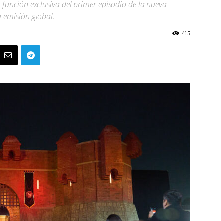
 función exclusiva del primer episodio de la nueva
 emisión global.
415