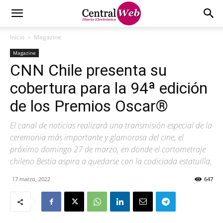
Inicio
Magazine
Magazine
CNN Chile presenta su
cobertura para la 94ª edición
de los Premios Oscar®
El canal de noticias realizará una transmisión especial de la
ceremonia más importante y glamorosa del cine, el
próximo domingo 27 de marzo, en donde el cortometraje
chileno Bestia aspira a quedarse con la codiciada estatuilla.
17 marzo, 2022
647