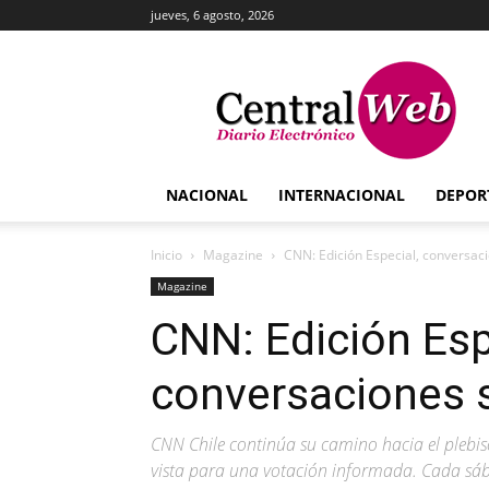
jueves, 6 agosto, 2026
Central
Web
NACIONAL
INTERNACIONAL
DEPOR
Inicio
Magazine
CNN: Edición Especial, conversaci
Magazine
CNN: Edición Esp
conversaciones s
CNN Chile continúa su camino hacia el plebisc
vista para una votación informada. Cada sáb