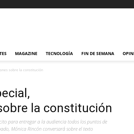
TES
MAGAZINE
TECNOLOGÍA
FIN DE SEMANA
OPIN
ones sobre la constitución
ecial,
obre la constitución
ito para entregar a la audiencia todos los puntos de
ado, Mónica Rincón conversará sobre el texto