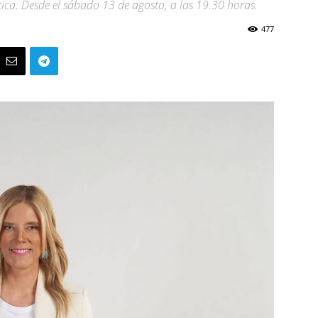
tica. Desde el sábado 13 de agosto, a las 19.30 horas.
477