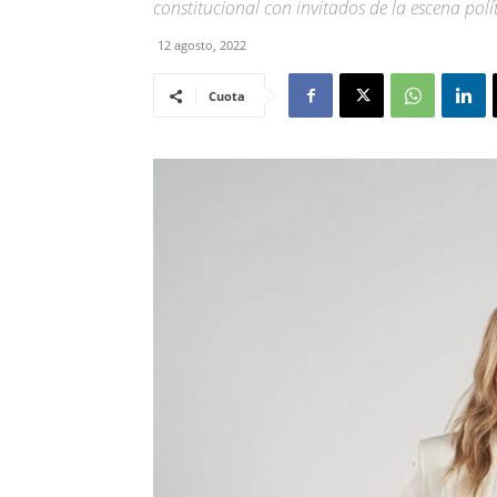
constitucional con invitados de la escena polí
12 agosto, 2022
Cuota