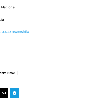
 Nacional
ial
tube.com/cnnchile
ónica Rincón