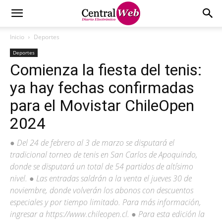
Inicio
Deportes
Deportes
Comienza la fiesta del tenis:
ya hay fechas confirmadas
para el Movistar ChileOpen
2024
● Del 24 de febrero al 3 de marzo se disputará el
tradicional torneo de tenis en San Carlos de Apoquindo,
donde se disputará un total de 54 partidos de altísimo
nivel. ● Las entradas saldrán a la venta el jueves 30 de
noviembre, donde volverán los abonos con descuentos
especiales y por tiempo limitado. Para más información,
ingresar a https://www.chileopen.cl. ● Para esta edición la