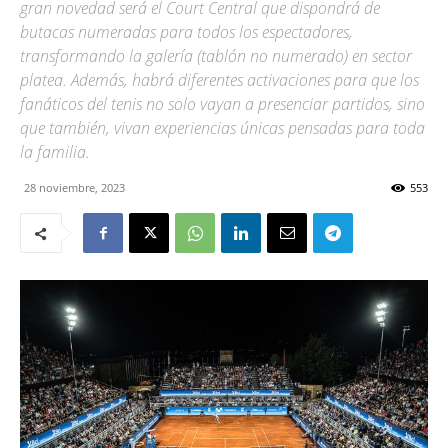
gran novedad será el Court Central que dispondrá de
butacas numeradas para todos los espectadores,
transformando la galería (tablón no numerado) en sector
platea. Además, habrá diferentes activaciones para que los
fanáticos del tenis no solo vayan a presenciar partidos, sino
que también, vivan experiencias únicas pensadas para toda
la familia.
28 noviembre, 2023
553