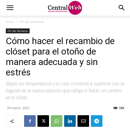
Inicio
Fin de Semana
Fin de Semana
Cómo hacer el recambio de
clóset para el otoño de
manera adecuada y sin
estrés
Bajan las temperaturas y el cielo comenzó a nublarse con la
llegada de la nueva estación que obliga a hacer un cambio
en el clóset.
28 marzo, 2022
588