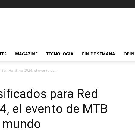
TES
MAGAZINE
TECNOLOGÍA
FIN DE SEMANA
OPIN
Bull Hardline 2024, el evento de...
sificados para Red
24, el evento de MTB
l mundo