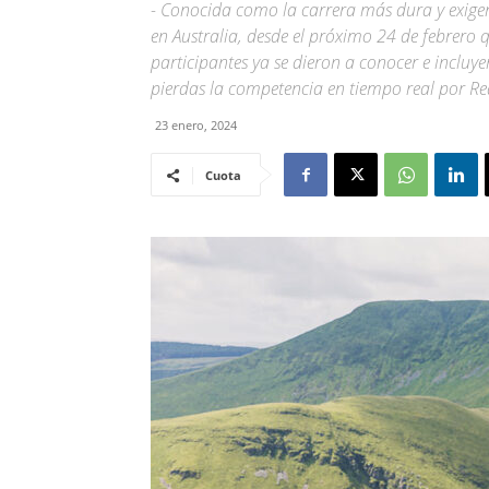
- Conocida como la carrera más dura y exigen
en Australia, desde el próximo 24 de febrero q
participantes ya se dieron a conocer e inclu
pierdas la competencia en tiempo real por Red
23 enero, 2024
Cuota