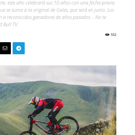
te, este año celebrará sus 10 años con una fecha previa
ue se suma a la original de Gales, que será en junio. Los
yen a reconocidos ganadores de años pasados. - No te
 Bull TV.
552