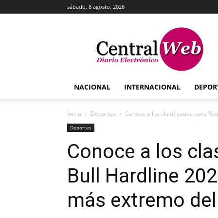
sábado, 8 agosto, 2026
Central
Web
NACIONAL
INTERNACIONAL
DEPOR
Inicio
Deportes
Conoce a los clasificados para Red 
Deportes
Conoce a los cla
Bull Hardline 20
más extremo de