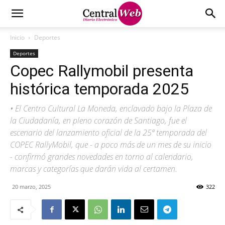
Inicio
Deportes
Deportes
Copec Rallymobil presenta
histórica temporada 2025
• El Centro Cultural La Moneda, enclavado bajo la Plaza de
la Ciudadanía, en pleno corazón de Santiago, fue el
escenario del lanzamiento oficial de la 25ª temporada del
COPEC RallyMobil, que - a poco más de un mes de su inicio
- confirmó grandes novedades en torno al calendario,
marcas y categorías que darán vida al certamen.
20 marzo, 2025
322