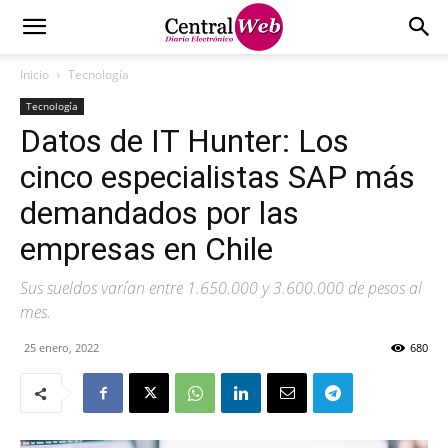
Inicio
Tecnología
Tecnología
Datos de IT Hunter: Los
cinco especialistas SAP más
demandados por las
empresas en Chile
Sus sueldos varían entre 1.650.000 y 3.600.000 de pesos al
mes.
25 enero, 2022
680