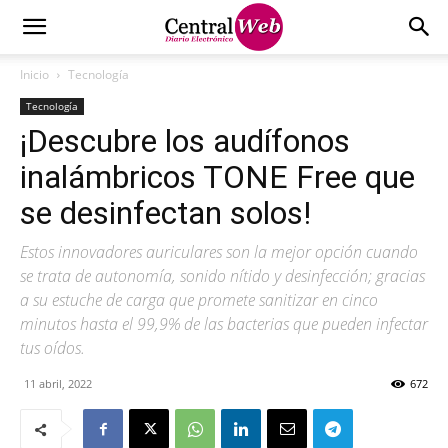
Inicio
Tecnología
Tecnología
¡Descubre los audífonos
inalámbricos TONE Free que
se desinfectan solos!
Estos innovadores auriculares son la mejor opción cuando
se trata de autonomía, sonido nítido y desinfección; gracias
a su estuche de carga que promete sanitizar en cinco
minutos hasta el 99,9% de las bacterias que pueden infectar
tus oídos.
11 abril, 2022
672