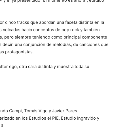
P y el ya presentado “El momento es ahora”, editado
r cinco tracks que abordan una faceta distinta en la
s volcadas hacia conceptos de pop rock y también
s, pero siempre teniendo como principal componente
s decir, una conjunción de melodías, de canciones que
as protagonistas.
ter ego, otra cara distinta y muestra toda su
undo Campi, Tomás Vigo y Javier Pares.
izado en los Estudios el PIE, Estudio Ingravido y
23.