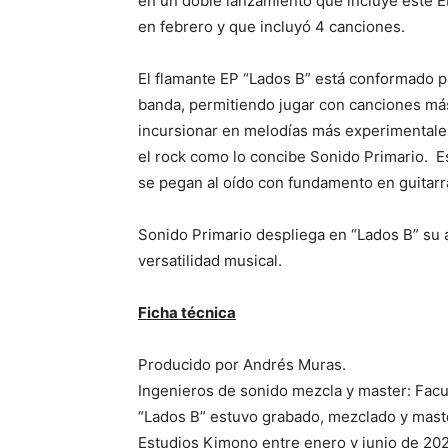
en un doble lanzamiento que incluye este E
en febrero y que incluyó 4 canciones.
El flamante EP “Lados B” está conformado po
banda, permitiendo jugar con canciones má
incursionar en melodías más experimentale
el rock como lo concibe Sonido Primario. E
se pegan al oído con fundamento en guitarr
Sonido Primario despliega en “Lados B” su al
versatilidad musical.
Ficha técnica
Producido por Andrés Muras.
Ingenieros de sonido mezcla y master: Fac
“Lados B” estuvo grabado, mezclado y master
Estudios Kimono entre enero y junio de 20