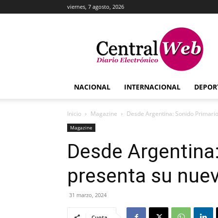
viernes, 7 agosto, 2026
Central
Web
NACIONAL
INTERNACIONAL
DEPOR
Inicio
Magazine
Desde Argentina: Sonido Primario
Magazine
Desde Argentina:
presenta su nue
31 marzo, 2024
Cuota