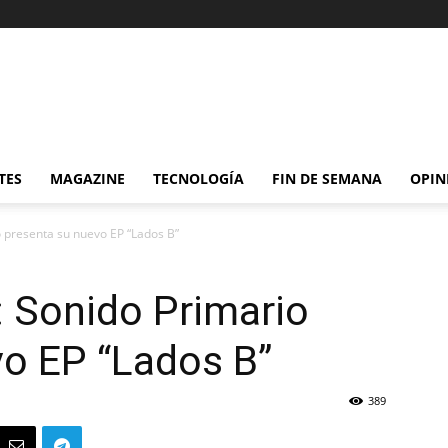
TES
MAGAZINE
TECNOLOGÍA
FIN DE SEMANA
OPIN
 presenta su nuevo EP “Lados B”
 Sonido Primario
vo EP “Lados B”
389