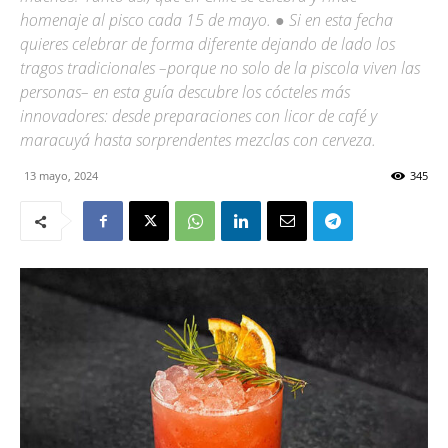
homenaje al pisco cada 15 de mayo. ● Si en esta fecha
quieres celebrar de forma diferente dejando de lado los
tragos tradicionales –porque no solo de la piscola viven las
personas– en esta guía descubre los cócteles más
innovadores: desde preparaciones con licor de café y
maracuyá hasta sorprendentes mezclas con cerveza.
13 mayo, 2024
345