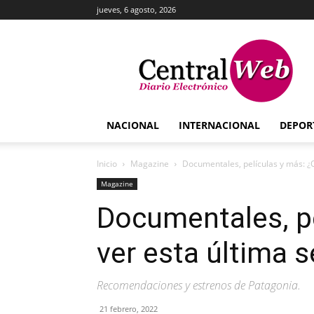
jueves, 6 agosto, 2026
Central
Web
NACIONAL
INTERNACIONAL
DEPOR
Inicio
Magazine
Documentales, películas y más: ¿
Magazine
Documentales, pe
ver esta última 
Recomendaciones y estrenos de Patagonia.
21 febrero, 2022