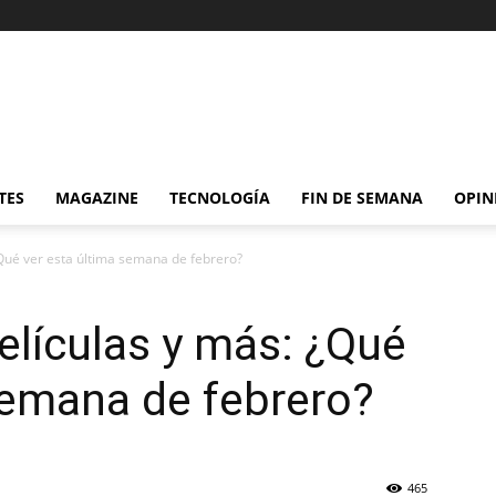
TES
MAGAZINE
TECNOLOGÍA
FIN DE SEMANA
OPIN
Qué ver esta última semana de febrero?
lículas y más: ¿Qué
semana de febrero?
465