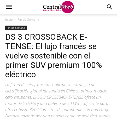
Inicio
Fin de Semana
Fin de Semana
DS 3 CROSSOBACK E-
TENSE: El lujo francés se
vuelve sostenible con el
primer SUV premium 100%
eléctrico
La firma de lujo francesa confirma su estrategia de
electrificación global lanzando en Chile su primer modelo
cero emisiones. El DS 3 CROSSBACK E-TENSE ofrece un
motor de 136 Hp y una batería de 50 kWh, suficiente para
ofrecer hasta 320 kilómetros de autonomía con una carga.
Destaca además por una potente carga tecnológica, donde