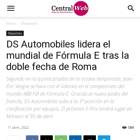
Inicio
Deportes
Deportes
DS Automobiles lidera el
mundial de Fórmula E tras la
doble fecha de Roma
Segundo en la quinta prueba de la octava temporada, Jean-
Éric Vergne se hace con el liderato en el campeonato del
mundo ABB FIA de Fórmula E. Gracias al nuevo podio del
francés, DS Automobiles sube a la 3ª posición en la
clasificación por equipos. El próximo E-Prix tendrá lugar en
Mónaco el 30 de abril.
11 abril, 2022
584