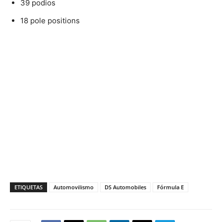
39 podios
18 pole positions
ETIQUETAS
Automovilismo
DS Automobiles
Fórmula E