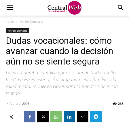
Inicio
Fin de Semana
Fin de Semana
Dudas vocacionales: cómo
avanzar cuando la decisión
aún no se siente segura
La incertidumbre también aparece cuando “todo resulta
bien”. En ese escenario, el acompañamiento familiar y la
salud mental se vuelven claves para tomar decisiones con
sentido.
4 febrero, 2026
263