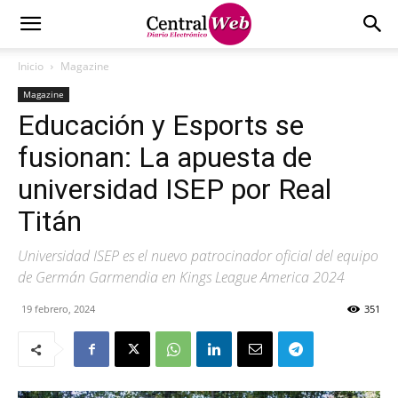
Inicio
Magazine
Magazine
Educación y Esports se
fusionan: La apuesta de
universidad ISEP por Real
Titán
Universidad ISEP es el nuevo patrocinador oficial del equipo
de Germán Garmendia en Kings League America 2024
19 febrero, 2024
351