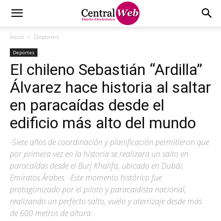
Inicio
Deportes
Deportes
El chileno Sebastián “Ardilla”
Álvarez hace historia al saltar
en paracaídas desde el
edificio más alto del mundo
-Siete años de coordinación y planificación permitieron que
por primera vez en la historia se realizara un salto en
paracaídas desde el Burj Khalifa, ubicado en Dubái,
Emiratos Árabes. -Este momento histórico fue
protagonizado por el piloto y paracaidista nacional,
realizando un perfecto salto, vuelo y aterrizaje desde más
de 600 metros de altura.