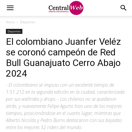
Inicio
Deportes
Deportes
El colombiano Juanfer Veléz
se coronó campeón de Red
Bull Guanajuato Cerro Abajo
2024
- El colombiano se impuso con un excelente tiempo de
1:51.212 en la segunda edición en la ciudad, caracterizada
por sus wallrides y drops. - Los chilenos no se quedaron
atrás, y nuevamente Felipe Agurto hizo uno de los mejores
tiempos, posicionándose en el cuarto lugar; mientras que
Alberto Nicolás y Pedro Burns destacaron con sus bajadas
entre los mejores 32 riders del mundo.