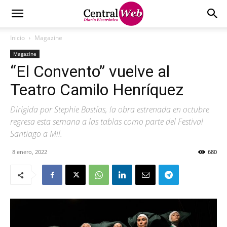
Inicio
Magazine
Magazine
“El Convento” vuelve al
Teatro Camilo Henríquez
Dirigida por Stephie Bastías, la obra estrenada en octubre
regresa esta semana a las tablas como parte del Festival
Santiago a Mil.
8 enero, 2022
680