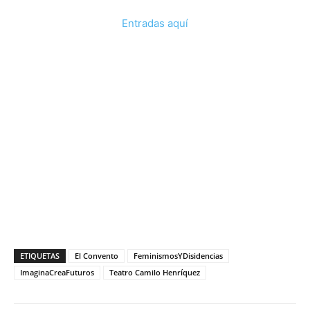
Entradas aquí
ETIQUETAS
El Convento
FeminismosYDisidencias
ImaginaCreaFuturos
Teatro Camilo Henríquez