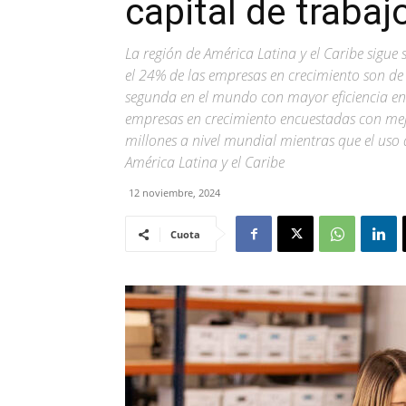
capital de trabaj
La región de América Latina y el Caribe sigue 
el 24% de las empresas en crecimiento son de 
segunda en el mundo con mayor eficiencia en 
empresas en crecimiento encuestadas con m
millones a nivel mundial mientras que el uso
América Latina y el Caribe
12 noviembre, 2024
Cuota