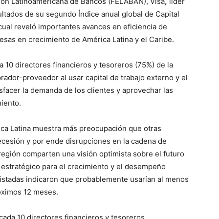
ión Latinoamericana de Bancos (FELABAN), Visa
,
líder
ultados de su segundo Índice anual global de Capital
cual reveló importantes avances en eficiencia de
esas en crecimiento de América Latina y el Caribe.
 10 directores financieros y tesoreros (75%) de la
ador-proveedor al usar capital de trabajo externo y el
sfacer la demanda de los clientes y aprovechar las
iento.
rica Latina muestra más preocupación que otras
ecesión y por ende disrupciones en la cadena de
 región comparten una visión optimista sobre el futuro
or estratégico para el crecimiento y el desempeño
vistadas indicaron que probablemente usarían al menos
róximos 12 meses.
cada 10 directores financieros y tesoreros