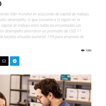
o
siendo líder mundial en soluciones de capital de trabajo;
alto desempeño, lo que convierte a la región en la
capital de trabajo entre todas las encuestadas Las
ejor desempeño ahorraron un promedio de USD 11
 de tarjetas virtuales aumentó 13% para empresas de
1080