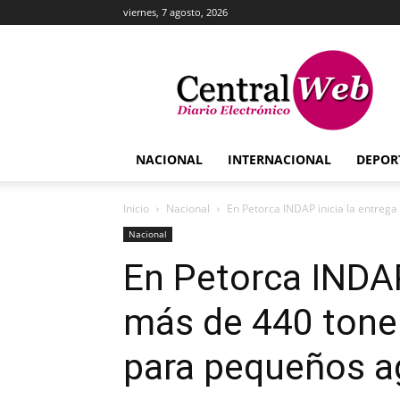
viernes, 7 agosto, 2026
Central
Web
NACIONAL
INTERNACIONAL
DEPOR
Inicio
Nacional
En Petorca INDAP inicia la entrega
Nacional
En Petorca INDAP
más de 440 tonel
para pequeños ag