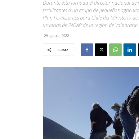
Durante esta jornada el director nacional de
fertilizantes a un grupo de pequeños agriculto
Plan Fertilizantes para Chile del Ministerio d
usuarias de INDAP de la región de Valparaíso.
29 agosto, 2022
Cuota