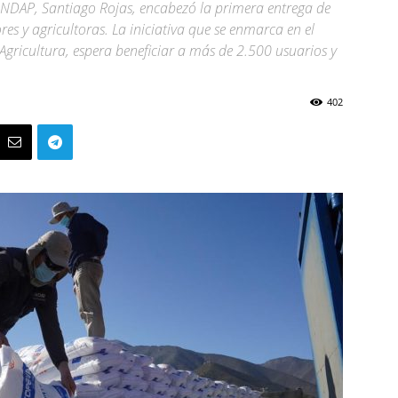
 INDAP, Santiago Rojas, encabezó la primera entrega de
res y agricultoras. La iniciativa que se enmarca en el
e Agricultura, espera beneficiar a más de 2.500 usuarios y
402