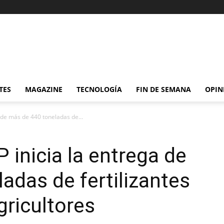
TES
MAGAZINE
TECNOLOGÍA
FIN DE SEMANA
OPIN
 de más de 440 toneladas de...
 inicia la entrega de
adas de fertilizantes
ricultores