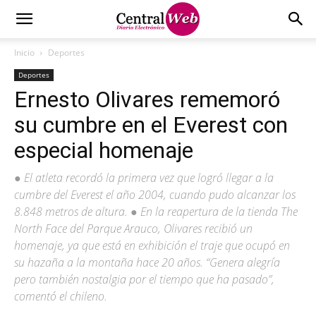
Inicio
Deportes
Deportes
Ernesto Olivares rememoró
su cumbre en el Everest con
especial homenaje
● El atleta recordó la primera vez que logró llegar a la
cumbre del Everest el año 2004, cuando pudo alcanzar los
8.848 metros de altura. ● En la reapertura de la tienda The
North Face del Parque Arauco, Olivares recibió un
homenaje, ya que está en exhibición el traje que ocupó en
su hazaña a la montaña hace 20 años. “Genera alegría
pero también nostalgia por el tiempo que ha pasado”,
comentó el chileno.