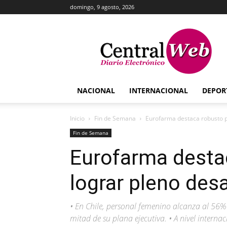
domingo, 9 agosto, 2026
Central
Web
NACIONAL
INTERNACIONAL
DEPOR
Inicio
Fin de Semana
Eurofarma destaca robusto pl
Fin de Semana
Eurofarma desta
lograr pleno desa
• En Chile, personal femenino alcanza al 56% 
mitad de su plana ejecutiva. • A nivel intern