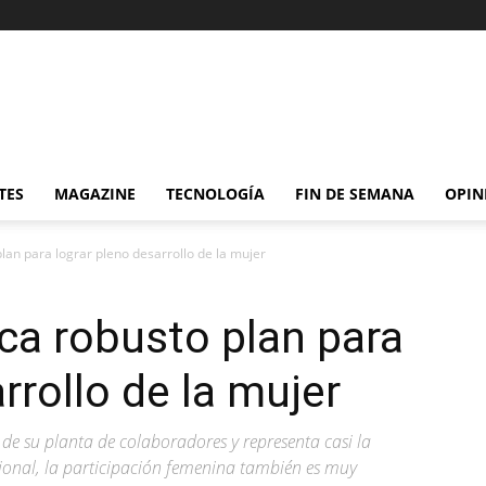
TES
MAGAZINE
TECNOLOGÍA
FIN DE SEMANA
OPIN
an para lograr pleno desarrollo de la mujer
ca robusto plan para
rrollo de la mujer
de su planta de colaboradores y representa casi la
acional, la participación femenina también es muy