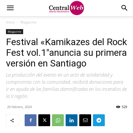
Inicio
Magazine
Magazine
Festival «Kamikazes del Rock
Fest vol.1″anuncia su primera
versión en Santiago
La producción del evento en un acto de solidaridad y
compromiso con la comunidad, recibirá donaciones para
ir en ayuda de las familias damnificadas en los incendios de
la V región.
26 febrero, 2024
529