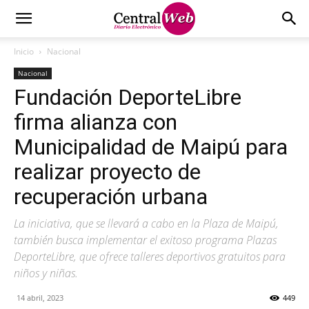
Inicio
Nacional
Nacional
Fundación DeporteLibre
firma alianza con
Municipalidad de Maipú para
realizar proyecto de
recuperación urbana
La iniciativa, que se llevará a cabo en la Plaza de Maipú,
también busca implementar el exitoso programa Plazas
DeporteLibre, que ofrece talleres deportivos gratuitos para
niños y niñas.
14 abril, 2023
449