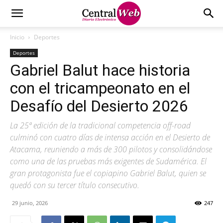
Inicio
Deportes
Deportes
Gabriel Balut hace historia
con el tricampeonato en el
Desafío del Desierto 2026
La 25ª edición de la tradicional competencia off-road
culminó con cuatro días de intensa acción en el Desierto de
Atacama, reuniendo a más de 300 pilotos y consolidándose
como una de las pruebas más exigentes de Sudamérica. El
gran protagonista fue el copiapino Gabriel Balut, quien se
quedó con su tercer título consecutivo.
29 junio, 2026
247