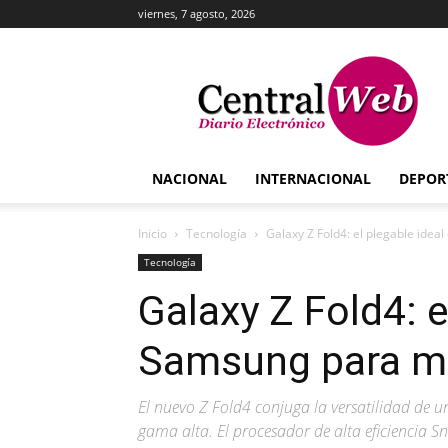
viernes, 7 agosto, 2026
Central
Web
NACIONAL
INTERNACIONAL
DEPOR
Inicio
Tecnología
Galaxy Z Fold4: el plegable idea
Tecnología
Galaxy Z Fold4: e
Samsung para mú
El nuevo Z Fold4 conjuga la versatilidad de un
gama alta. El procesador de alta eficiencia S