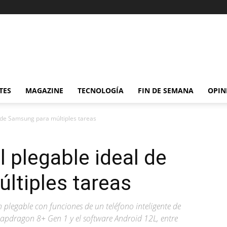
TES
MAGAZINE
TECNOLOGÍA
FIN DE SEMANA
OPIN
l de Samsung para múltiples tareas
l plegable ideal de
ltiples tareas
 plegable con funciones de un teléfono inteligente de
napdragon 8+ Gen 1 y el software Android 12L, entre