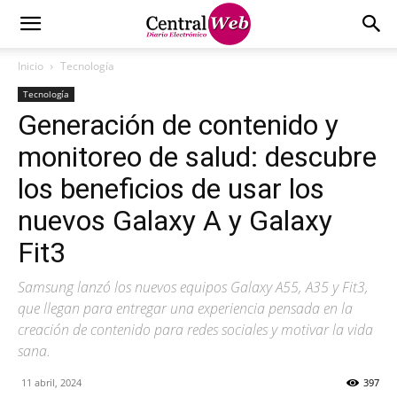
Inicio
Tecnología
Tecnología
Generación de contenido y
monitoreo de salud: descubre
los beneficios de usar los
nuevos Galaxy A y Galaxy
Fit3
Samsung lanzó los nuevos equipos Galaxy A55, A35 y Fit3,
que llegan para entregar una experiencia pensada en la
creación de contenido para redes sociales y motivar la vida
sana.
11 abril, 2024
397