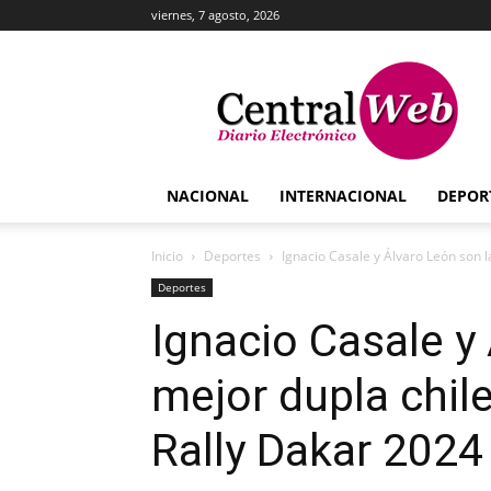
viernes, 7 agosto, 2026
Central
Web
NACIONAL
INTERNACIONAL
DEPOR
Inicio
Deportes
Ignacio Casale y Álvaro León son la
Deportes
Ignacio Casale y
mejor dupla chile
Rally Dakar 2024