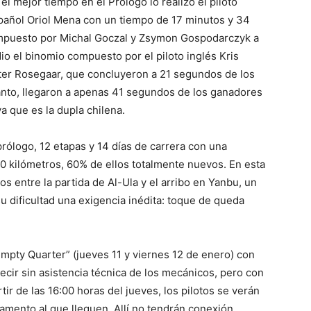
el mejor tiempo en el Prólogo lo realizó el piloto
pañol Oriol Mena con un tiempo de 17 minutos y 34
mpuesto por Michal Goczal y Zsymon Gospodarczyk a
io el binomio compuesto por el piloto inglés Kris
er Rosegaar, que concluyeron a 21 segundos de los
anto, llegaron a apenas 41 segundos de los ganadores
a que es la dupla chilena.
rólogo, 12 etapas y 14 días de carrera con una
0 kilómetros, 60% de ellos totalmente nuevos. En esta
 entre la partida de Al-Ula y el arribo en Yanbu, un
u dificultad una exigencia inédita: toque de queda
Empty Quarter” (jueves 11 y viernes 12 de enero) con
 decir sin asistencia técnica de los mecánicos, pero con
ir de las 16:00 horas del jueves, los pilotos se verán
amento al que lleguen. Allí no tendrán conexión