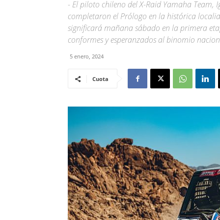
- El piloto chileno del X-Raid Yamaha Team, I
completaron el Prólogo en la histórica locali
significará mañana sábado en la primera etap
conformes y esperanzados al binomio nacion
5 enero, 2024
Cuota