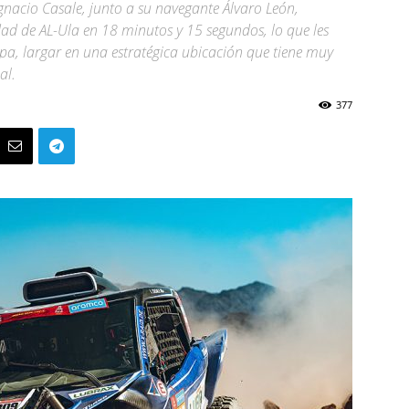
gnacio Casale, junto a su navegante Álvaro León,
dad de AL-Ula en 18 minutos y 15 segundos, lo que les
a, largar en una estratégica ubicación que tiene muy
al.
377