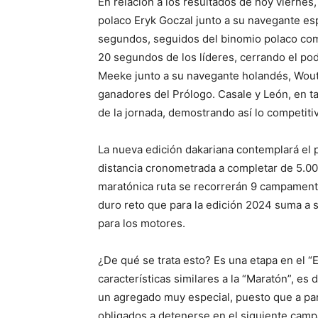
En relación a los resultados de hoy viernes, 
polaco Eryk Goczal junto a su navegante es
segundos, seguidos del binomio polaco co
20 segundos de los líderes, cerrando el pod
Meeke junto a su navegante holandés, Wout
ganadores del Prólogo. Casale y León, en t
de la jornada, demostrando así lo competitiv
La nueva edición dakariana contemplará el p
distancia cronometrada a completar de 5.00
maratónica ruta se recorrerán 9 campamentos
duro reto que para la edición 2024 suma a s
para los motores.
¿De qué se trata esto? Es una etapa en el “
características similares a la “Maratón”, es
un agregado muy especial, puesto que a part
obligados a detenerse en el siguiente camp