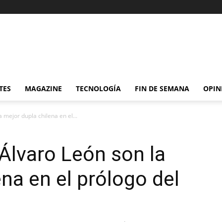
TES
MAGAZINE
TECNOLOGÍA
FIN DE SEMANA
OPIN
 mejor dupla chilena en el...
 Álvaro León son la
na en el prólogo del