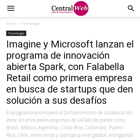
Inicio
Tecnología
Tecnología
Imagine y Microsoft lanzan el
programa de innovación
abierta Spark, con Falabella
Retail como primera empresa
en busca de startups que den
solución a sus desafíos
El programa promoverá el fortalecimiento de colaboración
entre las principales empresas de LATAM (de países como
Brasil, México, Argentina, Costa Rica, Colombia, Puerto
Rico, Chile, entre otros) y startups a nivel global, entregando