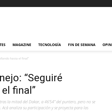
TES
MAGAZINE
TECNOLOGÍA
FIN DE SEMANA
OPIN
llando hasta el final”
nejo: “Seguiré
el final”
 tras la mitad del Dakar, a 46’54” del puntero, pero no se
 Acá analiza su participación y se proyecta para las