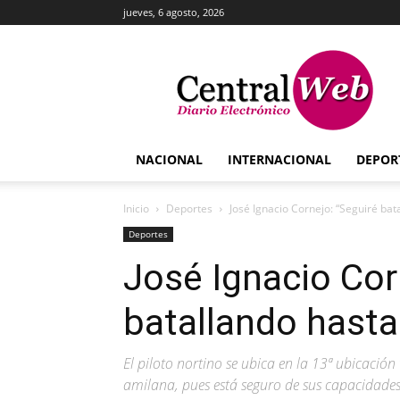
jueves, 6 agosto, 2026
Central
Web
NACIONAL
INTERNACIONAL
DEPOR
Inicio
Deportes
José Ignacio Cornejo: “Seguiré bata
Deportes
José Ignacio Cor
batallando hasta 
El piloto nortino se ubica en la 13ª ubicación
amilana, pues está seguro de sus capacidades.