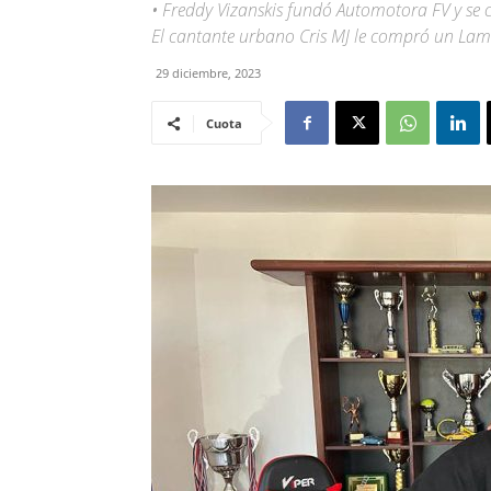
• Freddy Vizanskis fundó Automotora FV y se co
El cantante urbano Cris MJ le compró un Lam
29 diciembre, 2023
Cuota