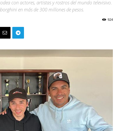
dea con actores, artistas y rostros del mundo televisivo.
borghini en más de 300 millones de pesos.
924