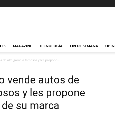
TES
MAGAZINE
TECNOLOGÍA
FIN DE SEMANA
OPIN
s de alta gama a famosos y les propone...
o vende autos de
osos y les propone
 de su marca