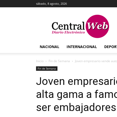
sábado, 8 agosto, 2026
Central
Web
NACIONAL
INTERNACIONAL
DEPOR
Inicio
Fin de Semana
Joven empresario vende auto
Fin de Semana
Joven empresari
alta gama a fam
ser embajadores