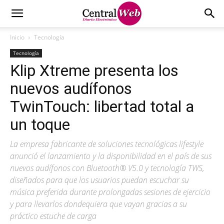
Inicio
Tecnología
Tecnología
Klip Xtreme presenta los
nuevos audífonos
TwinTouch: libertad total a
un toque
La empresa fabricante de soluciones tecnológicas lifestyle
anunció el lanzamiento y la disponibilidad en el país de sus
nuevos audífonos con Bluetooth® V5.0 y tecnología TWS,
diseñados para que los usuarios puedan escuchar su
música preferida durante prolongadas sesiones de ejercicio
y para llevarlos dondequiera que vayan gracias a su
práctico estuche de carga