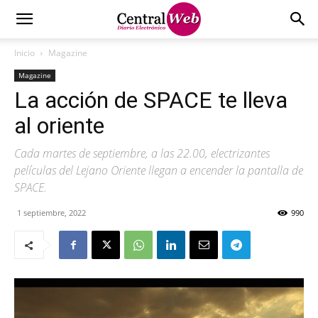
Inicio
Magazine
Magazine
La acción de SPACE te lleva
al oriente
Cada martes de septiembre, a las 22.00, electrizantes
películas del Lejano Oriente llegan a encender la pantalla de
SPACE.
1 septiembre, 2022
990